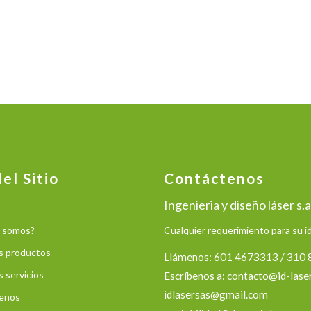
el Sitio
Contáctenos
Ingenieria y diseño láser s.a
 somos?
Cualquier requerimiento para su 
s productos
Llámenos: 601 4673313 / 310
 servicios
Escríbenos a:
contacto@id-lase
idlasersas@gmail.com
enos