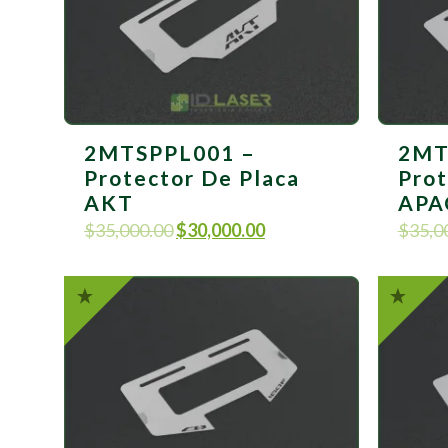
2MTSPPL001 –
2MT
Protector De Placa
Prot
AKT
APA
$
35,000.00
$
30,000.00
$
35,0