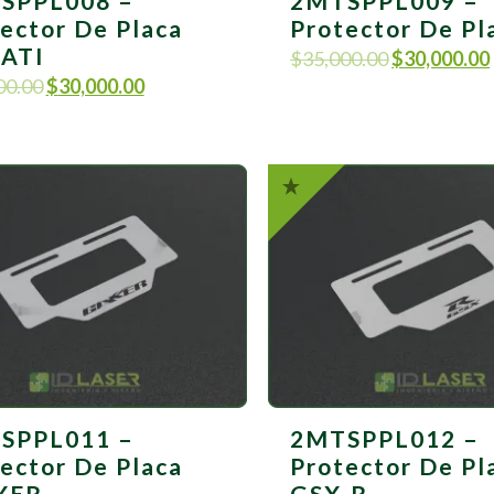
SPPL008 –
2MTSPPL009 –
ector De Placa
Protector De Pl
ATI
$
35,000.00
$
30,000.00
00.00
$
30,000.00
SPPL011 –
2MTSPPL012 –
ector De Placa
Protector De Pl
XER
GSX-R