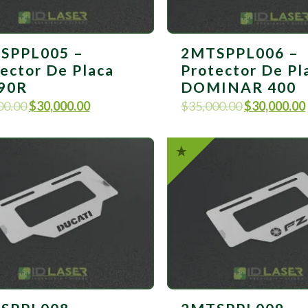
SPPL005 –
2MTSPPL006 –
ector De Placa
Protector De Pl
90R
DOMINAR 400
00.00
$
30,000.00
$
35,000.00
$
30,000.00