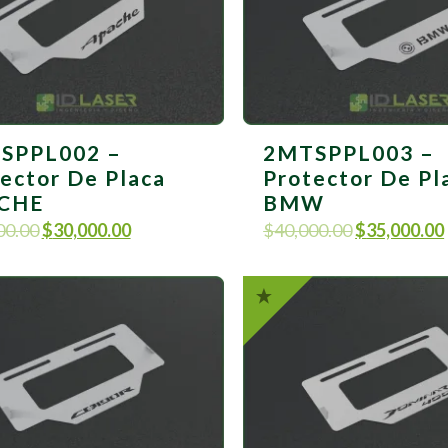
SPPL002 –
2MTSPPL003 –
ector De Placa
Protector De Pl
CHE
BMW
00.00
$
30,000.00
$
40,000.00
$
35,000.00