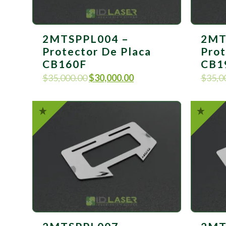
2MTSPPL004 –
2MT
Protector De Placa
Prot
CB160F
CB1
$
35,000.00
$
30,000.00
$
35,0