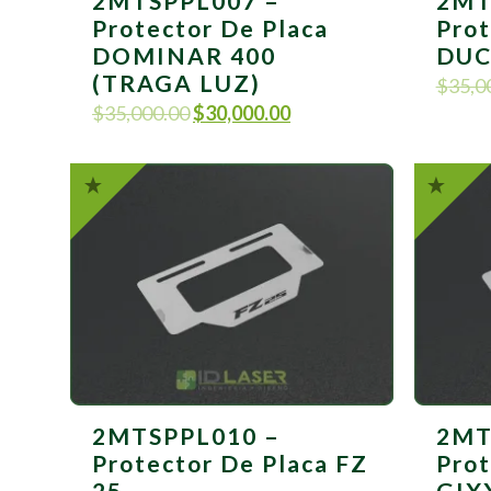
2MTSPPL007 –
2MT
Protector De Placa
Prot
DOMINAR 400
DUC
(TRAGA LUZ)
$
35,0
$
35,000.00
$
30,000.00
2MTSPPL010 –
2MT
Protector De Placa FZ
Prot
25
GIX