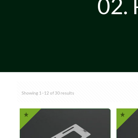
02. 
Showing 1–12 of 30 results