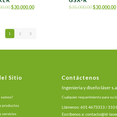
00.00
$
30,000.00
$
35,000.00
$
30,000.00
1
2
3
el Sitio
Contáctenos
Ingenieria y diseño láser s.a
 somos?
Cualquier requerimiento para su 
s productos
Llámenos: 601 4673313 / 310
 servicios
Escríbenos a:
contacto@id-lase