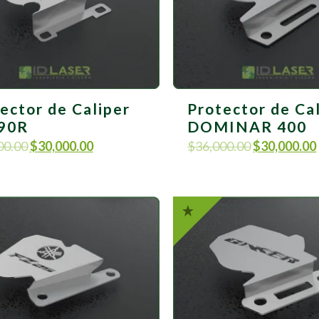
ector de Caliper
Protector de Ca
90R
DOMINAR 400
00.00
$
30,000.00
$
36,000.00
$
30,000.00