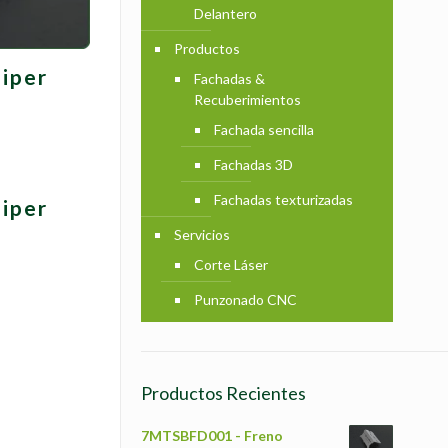
Delantero
Productos
liper
Fachadas &
Recuberimientos
Fachada sencilla
Fachadas 3D
Fachadas texturizadas
liper
Servicios
Corte Láser
Punzonado CNC
Productos Recientes
7MTSBFD001 - Freno