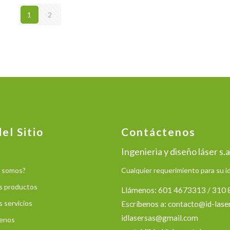
1
2
el Sitio
Contáctenos
Ingenieria y diseño láser s.a
 somos?
Cualquier requerimiento para su 
s productos
Llámenos: 601 4673313 / 310
 servicios
Escríbenos a:
contacto@id-lase
idlasersas@gmail.com
enos