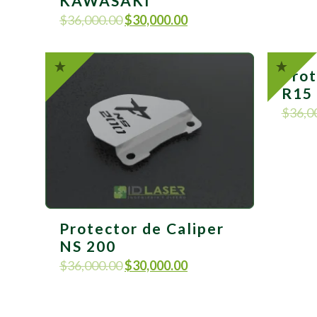
KAWASAKI
$
36,000.00
$
30,000.00
Prot
R15
$
36,0
Protector de Caliper
NS 200
$
36,000.00
$
30,000.00