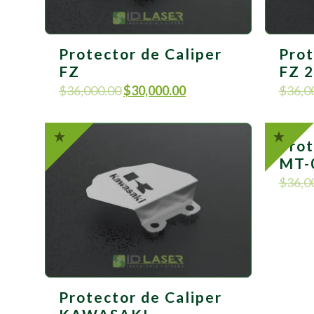
Protector de Caliper
Prot
FZ
FZ 
$
36,000.00
$
30,000.00
$
36,0
Prot
MT-
$
36,0
Protector de Caliper