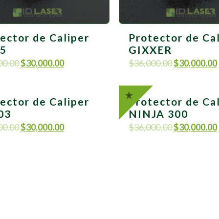
ector de Caliper
Protector de Ca
25
GIXXER
00.00
$
30,000.00
$
36,000.00
$
30,000.00
ector de Caliper
Protector de Ca
03
NINJA 300
00.00
$
30,000.00
$
36,000.00
$
30,000.00