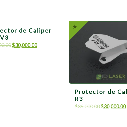
ector de Caliper
 V3
00.00
$
30,000.00
Protector de Ca
R3
$
36,000.00
$
30,000.00