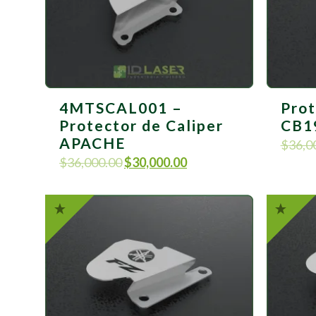
4MTSCAL001 –
Prot
Protector de Caliper
CB1
APACHE
$
36,0
$
36,000.00
$
30,000.00