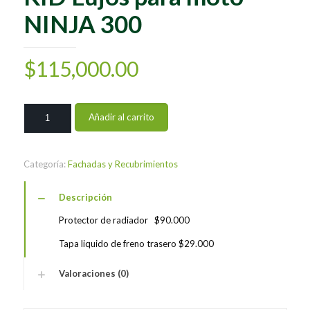
NINJA 300
$
115,000.00
KID
Añadir al carrito
Lujos
para
moto
NINJA
Categoría:
Fachadas y Recubrimientos
300
cantidad
Descripción
Protector de radiador $90.000
Tapa liquido de freno trasero $29.000
Valoraciones (0)