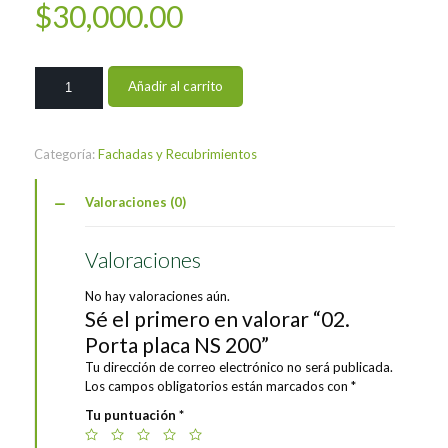
$
30,000.00
02.
Añadir al carrito
Porta
placa
NS
200
Categoría:
Fachadas y Recubrimientos
cantidad
Valoraciones (0)
Valoraciones
No hay valoraciones aún.
Sé el primero en valorar “02.
Porta placa NS 200”
Tu dirección de correo electrónico no será publicada.
Los campos obligatorios están marcados con
*
Tu puntuación
*