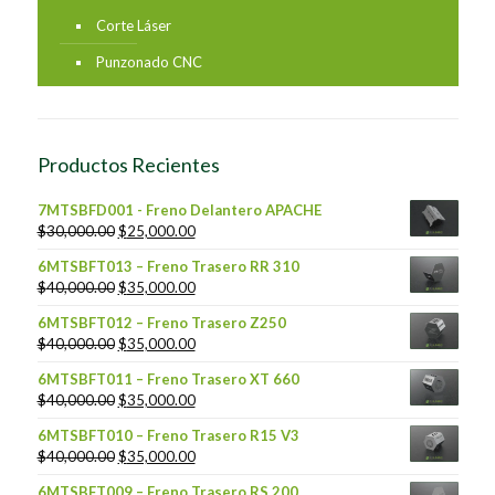
Corte Láser
Punzonado CNC
Productos Recientes
7MTSBFD001 - Freno Delantero APACHE
$
30,000.00
$
25,000.00
6MTSBFT013 – Freno Trasero RR 310
$
40,000.00
$
35,000.00
6MTSBFT012 – Freno Trasero Z250
$
40,000.00
$
35,000.00
6MTSBFT011 – Freno Trasero XT 660
$
40,000.00
$
35,000.00
6MTSBFT010 – Freno Trasero R15 V3
$
40,000.00
$
35,000.00
6MTSBFT009 – Freno Trasero RS 200